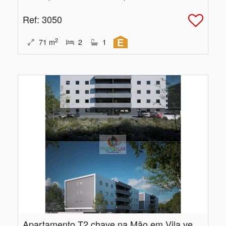
Ref
: 3050
2
71
m
2
1
Apartamento T2 chave na Mão em Vila verde