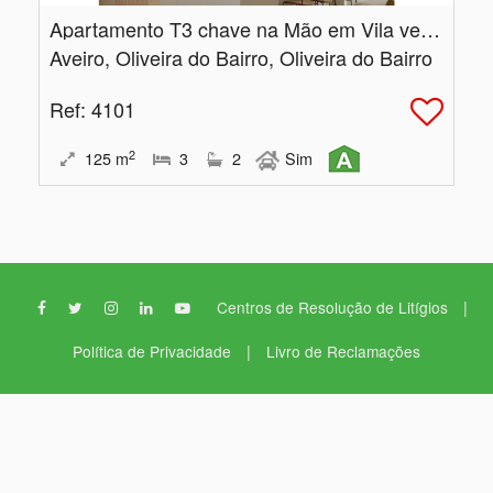
Apartamento T3 chave na Mão em Vila verde
Aveiro, Oliveira do Bairro, Oliveira do Bairro
Ref
: 4101
2
125
m
3
2
Sim
|
Centros de Resolução de Litígios
|
Política de Privacidade
Livro de Reclamações
Prático Lar,
Prático Lar - Unipessoal, Lda AMI: 10764