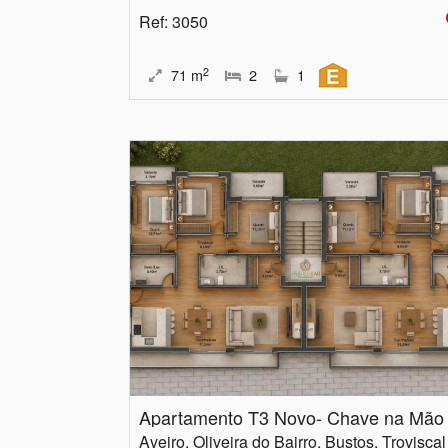
Ref
: 3050
2
71
m
2
1
Apartamento T3 Novo- Chave na Mão