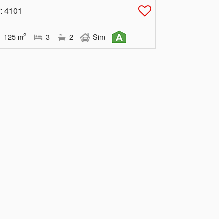
f
: 4101
2
125
m
3
2
Sim