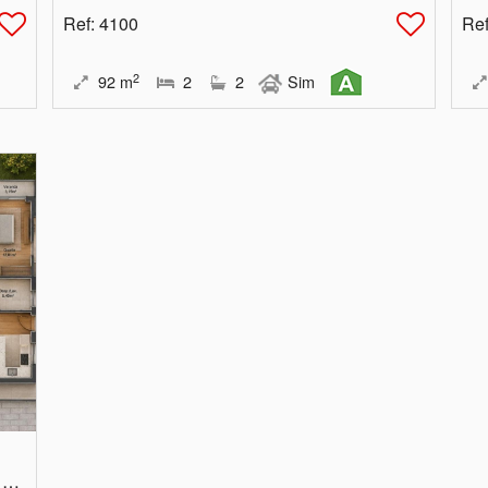
Ref
: 4100
Re
2
92
m
2
2
Sim
Aveiro, Oliveira do Bairro, Bustos, Troviscal e Mamarrosa