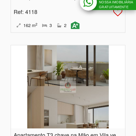
NOSSA IMOBILIÁRIA
GRATUITAMENTE
Ref
: 4118
2
162
m
3
2
Apartamento T3 chave na Mão em Vila verde