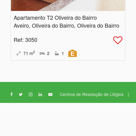
Apartamento T2 Oliveira do Bairro
Aveiro, Oliveira do Bairro, Oliveira do Bairro
Ref
: 3050
2
71
m
2
1
|
Centros de Resolução de Litígios
|
Política de Privacidade
Livro de Reclamações
Prático Lar,
Prático Lar - Unipessoal, Lda AMI: 10764