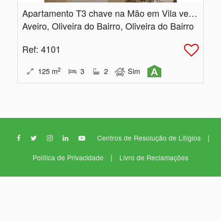
Apartamento T3 chave na Mão em Vila verde
Aveiro, Oliveira do Bairro, Oliveira do Bairro
Ref
: 4101
2
125
m
3
2
Sim
|
Centros de Resolução de Litígios
|
Política de Privacidade
Livro de Reclamações
Prático Lar,
Prático Lar - Unipessoal, Lda AMI: 10764