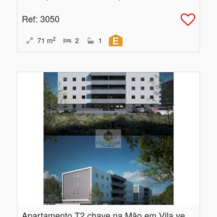
Ref
: 3050
2
71
m
2
1
Apartamento T2 chave na Mão em Vila verde