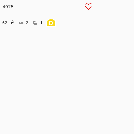
f
: 4075
2
62
m
2
1