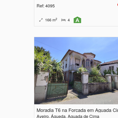
Ref
: 4095
2
166
m
4
Moradia T6 na Forcada em Aguada C
Aveiro, Águeda, Aguada de Cima