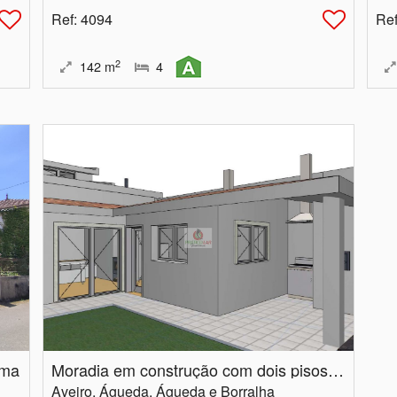
Ref
: 4094
Re
2
142
m
4
ima
Moradia em construção com dois pisos e logradouro
Aveiro, Águeda, Águeda e Borralha