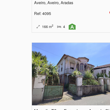
Aveiro, Aveiro, Aradas
Ref
: 4095
2
166
m
4