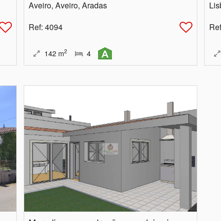
Aveiro, Aveiro, Aradas
Lis
Ref
: 4094
Re
2
142
m
4