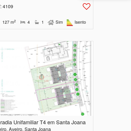
f
: 4109
2
127
m
4
1
Sim
Isento
radia Unifamiliar T4 em Santa Joana
iro, Aveiro, Santa Joana