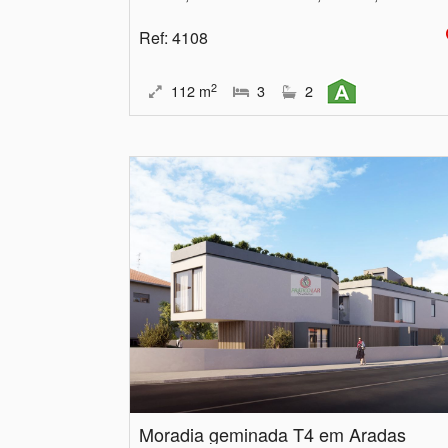
Ref
: 4108
2
112
m
3
2
Moradia geminada T4 em Aradas