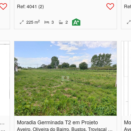
Ref
: 4041 (2)
Re
2
225
m
3
2
dia Germinada T3 com chave na mão
Moradia Germinada T2 em Projeto
Mo
Aveiro, Oliveira do Bairro, Bustos, Troviscal e Mamarrosa
Aveiro, Oliveira do Bairro, Bustos, Troviscal e Mamarrosa
Ave