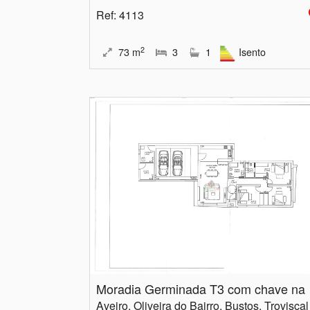
Ref
: 4113
2
73
m
3
1
Isento
Mora