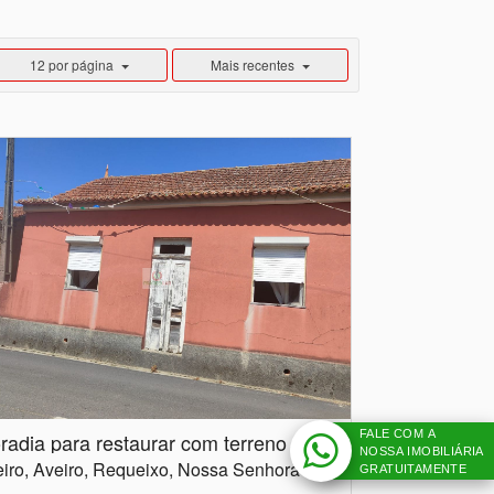
12 por página
Mais recentes
FALE COM A
Moradia para restaurar com terreno para construção em Nariz
NOSSA IMOBILIÁRIA
Aveiro, Aveiro, Requeixo, Nossa Senhora de Fátima e Nariz
GRATUITAMENTE