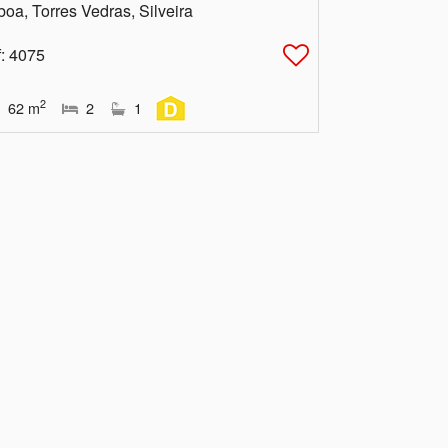
boa, Torres Vedras, Silveira
f
: 4075
2
62
m
2
1