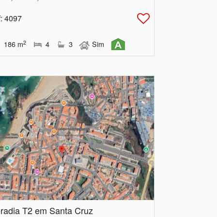
f
: 4097
2
186
m
4
3
Sim
radia T2 em Santa Cruz