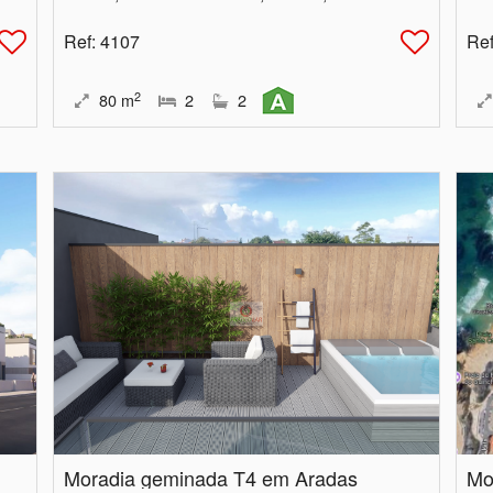
Ref
: 4107
Re
2
80
m
2
2
Moradia geminada T4 em Aradas
Mo