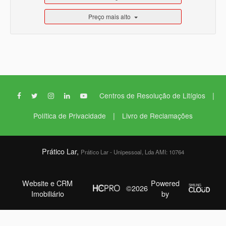
Preço mais alto
|
Centros de Resolução de Litígios
|
Política de Privacidade
Livro de Reclamações
Prático Lar,
Prático Lar - Unipessoal, Lda AMI: 10764
Website e CRM
Powered
©2026
Imobiliário
by