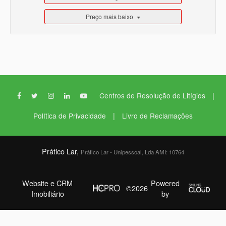
Preço mais baixo
|
Centros de Resolução de Litígios
|
Política de Privacidade
Livro de Reclamações
Prático Lar,
Prático Lar - Unipessoal, Lda AMI: 10764
Website e CRM
Powered
©2026
Imobiliário
by