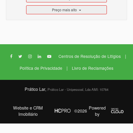
Preço mais alto
|
Centros de Resolução de Litígios
|
Política de Privacidade
Livro de Reclamações
Prático Lar,
Prático Lar - Unipessoal, Lda AMI: 10764
Website e CRM
Powered
©2026
Imobiliário
by