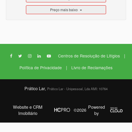
Preço mais baixo
|
Centros de Resolução de Litígios
|
Política de Privacidade
Livro de Reclamações
Prático Lar,
Prático Lar - Unipessoal, Lda AMI: 10764
Website e CRM
Powered
©2026
Imobiliário
by