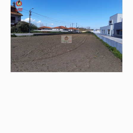
Terreno Urbano no coração do Sobreiro em Bustos
Aveiro, Oliveira do Bairro, Bustos, Troviscal e Mamarrosa
Ref
: 770
2
1046
m
Isento